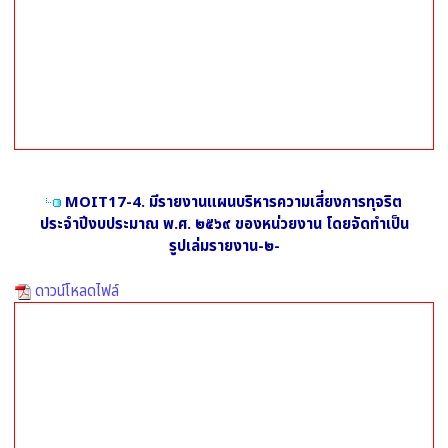
MOIT17-4. มีรายงานแผนบริหารความเสี่ยงการทุจริต
ประจำปีงบประมาณ พ.ศ. ๒๕๖๙ ของหน่วยงาน โดยจัดทำเป็น
รูปเล่มรายงาน-๒-
ดาวน์โหลดไฟล์