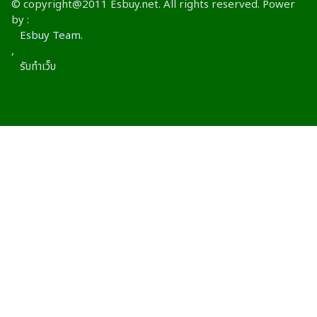
© copyright@2011 Esbuy.net. All rights reserved. Power
by :
Esbuy Team.
,
รับทำเว็บ