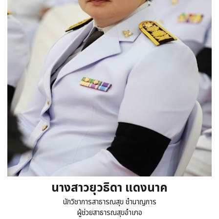
นางสาวยุวธิดา แดงนาค
นักวิชาการสาธารณสุข ชำนาญการ
ผู้ช่วยสาธารณสุขอำเภอ