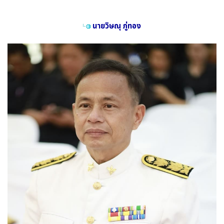
นายวิษณุ ภู่ทอง